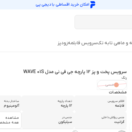
امکان خرید اقساطی با
دیجی پی
ه و ماهی تابه تک
سرویس قابلمه
زودپز
سرویس پخت و پز 12 پارچه جی فی نی مدل WAVE 01S
رنگ
مسی
مشخصات
اقلام سرویس
تعداد پارچه
ساختار بدنه
قابلمه
12 پارچه
آلومینیوم
جنس روکش داخلی
جنس در
مشاهده
گرانیت
سیلیکون
همه مشخص