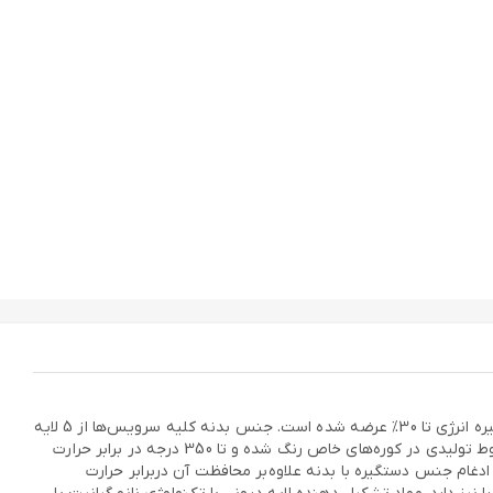
سرویس پخت وپز (قابلمه) گرانیت، محصولی است جدید از کمپانی جی فی نی ،با جدیدترین خطوط تولیدی مجهز به تکنولوژی روز (نانو) با قابلیت ذخیره انرژی تا 30% عرضه شده است. جنس بدنه کلیه سرویس‌ها از 5 لایه
گرانیت ساخته شده و تکنولوژی بکاررفته در قسمت تحتانی این محصولات را از شعله پخش کن بی نیاز می‌کند. محصولات جی فی نی در بروزترین خطوط تولیدی در کوره‌های خاص رنگ شده و تا 350 درجه در برابر حرارت
ام جنس دستگیره با بدنه علاوه‌بر محافظت آن دربرابر حرارت