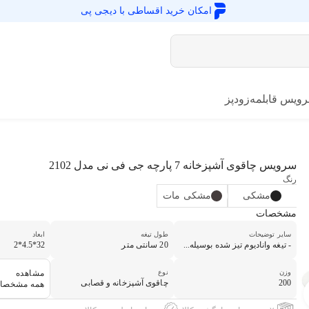
امکان خرید اقساطی با
دیجی پی
ویس قابلمه
زودپز
سرویس چاقوی آشپزخانه 7 پارچه جی فی نی مدل 2102
رنگ
مشکی
مشکی مات
مشخصات
سایر توضیحات
طول تیغه
ابعاد
- تیغه وانادیوم تیز شده بوسیله...
20 سانتی متر
32*4.5*2
وزن
نوع
مشاهده
200
چاقوی آشپزخانه و قصابی
همه مشخصا