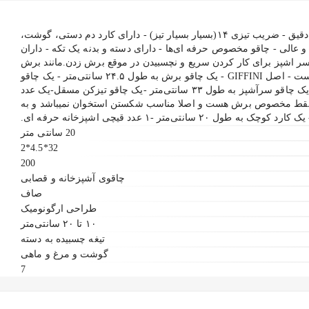
- تیغه وانادیوم تیز شده بوسیله لیزر دقیق - ضریب تیزی ۱۴(بسیار بسیار تیز) - دارای کارد دم دستی، گوشت،
 عالی - چاقو مخصوص حرفه ای‌ها - دارای دسته و بدنه یک تکه - داران
سر اشپز برای کار کردن سریع و نچسبیدن در موقع برش زدن.مانند برش
گوجه فرنگی - دسته بسیار خوش دست - اصل GIFFINI - یک چاقو برش به طول ۲۴.۵ سانتی‌متر - یک چاقو
برش به طول ۳۳.۵ سانتی‌متر - یک چاقو سرآشپز به طول ۳۳ سانتی‌متر -یک چاقو تیزکن مسقل-یک عدد
CLE(این ساطور فقط مخصوص برش هست و اصلا مناسب شکستن استخوان نمیباشد و به
ل ۲۰ سانتی‌متر -۱ عدد قیچی اشپزخانه حرفه ای.
20 سانتی متر
32*4.5*2
200
چاقوی آشپزخانه و قصابی
صاف
طراحی ارگونومیک
۱۰ تا ۲۰ سانتی‌متر
تیغه چسبیده به دسته
گوشت و مرغ و ماهی
7