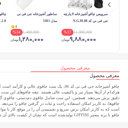
سرویس چاقو آشپزخانه 8 پارچه
ساطور آشپزخانه جی فی نی
چاقو
جی فی نی کد N.G.M.08
مدل 3301
0-2-2221 مجموعه 2 عددی
4
%
14
1,490,000
%
17
11,900,000
1,280,000
9,880,000
تومان
تومان
معرفی محصول
معرفی محصول
چاقو آشپزخانه جی فی نی کد 06، یک ست چاقوی
دقیق برش می‌دهند. همچنین، این ست شامل چاقوی دم‌دستی، چاقوی گوش
چاقوها، به کاربر امکان استفاده راحت و ثبات در گرفتن چاقو را می‌دهد
است که به کاربر امکان برش سریع و نچسبیدن آن را در موقع کار با مواد
چاقو با برند معتبر GIFFINI تولیدشده است که نشان از کیفیت بالای آن دارد