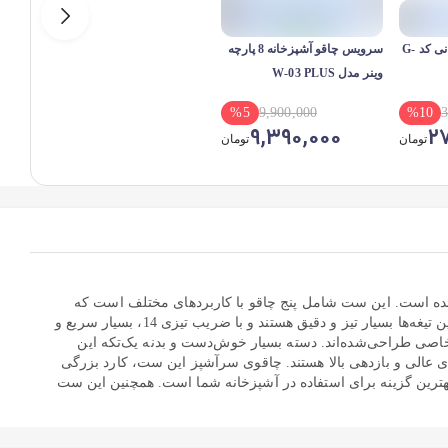
چاقو اشپزخانه جی فی نی کد G-
سرویس چاقو آشپزخانه 8 پارچه
وینر مدل W-03 PLUS
%
5
9,900,000
%
10
3
9,390,000
2
تومان
تومان
‌وپز طراحی‌شده است. این ست شامل پنج چاقو با کاربردهای مختلف است که
هرکدام از آن‌ها بسیار تیز و باکیفیت عالی هستند. تیغه چاقوهای این ست از وانادیوم باکیفیت بالا تولید و با استفاده از تکنولوژی لیزر دقیق تیز شده‌اند. این تیغه‌ها بسیار تیز و دقیق هستند و با ضریب تیزی 14، بسیار سریع و
صی طراحی‌شده‌اند. دسته بسیار خوش‌دست و بدنه یک‌تکه این
وی عالی و بازدهی بالا هستند. چاقوی سرآشپز این ست، کارد بزرگی
 بهترین گزینه برای استفاده در آشپزخانه شما است. همچنین این ست