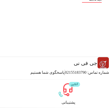
جی فی نی
شماره تماس:
02155183790
پاسخگوی شما هستیم
پشتیبانی