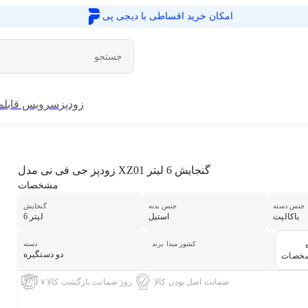
امکان خرید اقساطی با
دیجی پی
زودپز
سرویس قابلم
زودپز جی فی نی مدل XZ01 گنجایش 6 لیتر
مشخصات
جنس دسته
جنس بدنه
گنجایش
باکالیت
استیل
6 لیتر
کشور مبدا برند
دسته
دو دستگیره
شخصات
ضمانت اصل بودن کالا
۷ روز ضمانت بازگشت کالا