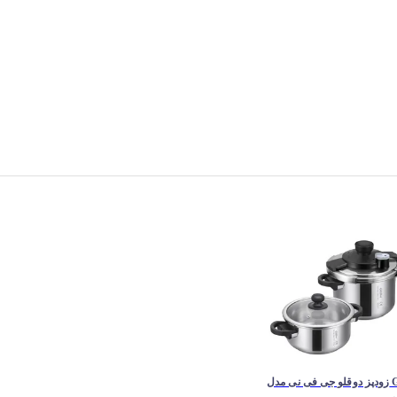
زودپز دوقلو جی فی نی مدل G-